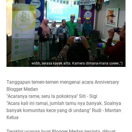
widih, serasa kayak artis. Kamera dimana-mana uyeee ;")
Tanggapan temen-temen mengenai acara Anniversary
Blogger Medan
"Acaranya rame, seru la pokoknya" Siti - Sigi
"Acara kali ini ramai, jumlah tamu nya banyak. Soalnya
banyak komunitas kece yang di undang" Rudi - Mantan
Ketua
Terakhir ucapan buat Blogger Medan tercinta, dibuat