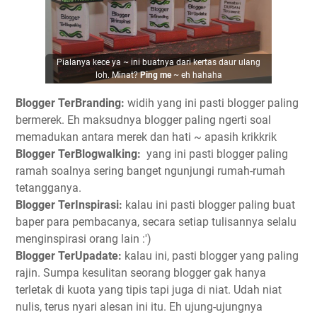
Pialanya kece ya ~ ini buatnya dari kertas daur ulang
loh. Minat?
Ping me
~ eh hahaha
Blogger TerBranding:
widih yang ini pasti blogger paling
bermerek. Eh maksudnya blogger paling ngerti soal
memadukan antara merek dan hati ~ apasih krikkrik
Blogger TerBlogwalking:
yang ini pasti blogger paling
ramah soalnya sering banget ngunjungi rumah-rumah
tetangganya.
Blogger TerInspirasi:
kalau ini pasti blogger paling buat
baper para pembacanya, secara setiap tulisannya selalu
menginspirasi orang lain :')
Blogger TerUpadate:
kalau ini, pasti blogger yang paling
rajin. Sumpa kesulitan seorang blogger gak hanya
terletak di kuota yang tipis tapi juga di niat. Udah niat
nulis, terus nyari alesan ini itu. Eh ujung-ujungnya