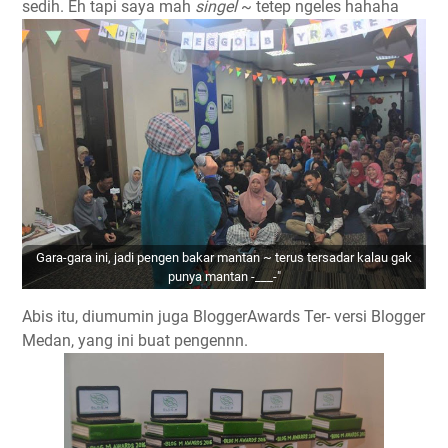
sedih. Eh tapi saya mah
singel
~ tetep ngeles hahaha
Gara-gara ini, jadi pengen bakar mantan ~ terus tersadar kalau gak
punya mantan -___-"
Abis itu, diumumin juga BloggerAwards Ter- versi Blogger
Medan, yang ini buat pengennn.