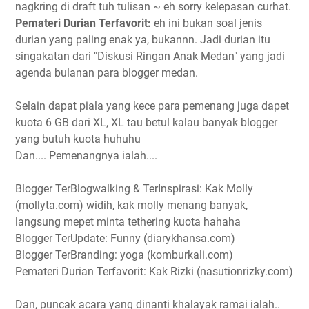
nagkring di draft tuh tulisan ~ eh sorry kelepasan curhat.
Pemateri Durian Terfavorit:
eh ini bukan soal jenis
durian yang paling enak ya, bukannn. Jadi durian itu
singakatan dari "Diskusi Ringan Anak Medan" yang jadi
agenda bulanan para blogger medan.
Selain dapat piala yang kece para pemenang juga dapet
kuota 6 GB dari XL, XL tau betul kalau banyak blogger
yang butuh kuota huhuhu
Dan.... Pemenangnya ialah....
Blogger TerBlogwalking & TerInspirasi: Kak Molly
(mollyta.com) widih, kak molly menang banyak,
langsung mepet minta tethering kuota hahaha
Blogger TerUpdate: Funny (diarykhansa.com)
Blogger TerBranding: yoga (komburkali.com)
Pemateri Durian Terfavorit: Kak Rizki (nasutionrizky.com)
Dan, puncak acara yang dinanti khalayak ramai ialah..