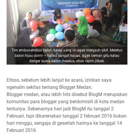
Tim embus-embus balon, kalau yang ini agak menjauh sikit. Meletus
balon hijau dorrrr ~ hatiku sangat kacau. Agak ceman gitu kalau
denger suara balon meletus, uhuk rapiin jilbab.
Eitsss, sebelum lebih lanjut ke acara, izinkan saya
ngenalin sekilas tentang Blogger Medan.
Blogger medan, atau lebih hits disebut BlogM merupakan
komunitas para blogger yang berdomisili di kota medan
tentunya. Sebenarnya hari jadi BlogM itu tanggal 2
Februari, tapi dikarenakan tanggal 2 februari 2016 bukan
hari minggu, sengaja di geserlah harinya ke tanggal 14
Februari 2016.